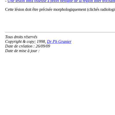
-
Une lésion intra osseuse a priori bénigne de la région inter trocha
Cette lésion doit être précisée morphologiquement (clichés radiolo
Tous droits réservés
Copyright & copy; 1998,
Dr Ph Granier
Date de création : 26/09/09
Date de mise à jour :