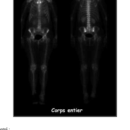
ntré :