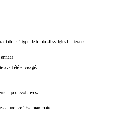
adiations à type de lombo-fessalgies bilatérales.
s années.
e avait été envisagé.
lement peu évolutives.
rt avec une prothèse mammaire.