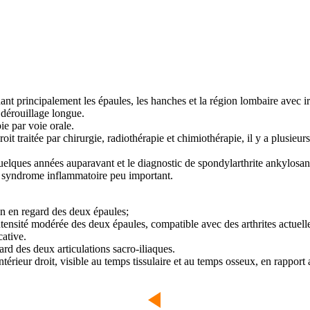
t principalement les épaules, les hanches et la région lombaire avec irr
 dérouillage longue.
ie par voie orale.
it traitée par chirurgie, radiothérapie et chimiothérapie, il y a plusieur
quelques années auparavant et le diagnostic de spondylarthrite ankylosant
un syndrome inflammatoire peu important.
ion en regard des deux épaules;
intensité modérée des deux épaules, compatible avec des arthrites actuel
cative.
ard des deux articulations sacro-iliaques.
antérieur droit, visible au temps tissulaire et au temps osseux, en rappo