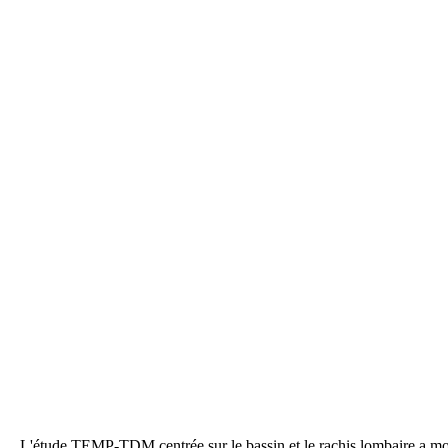
L'étude TEMP-TDM centrée sur le bassin et le rachis lombaire a mo