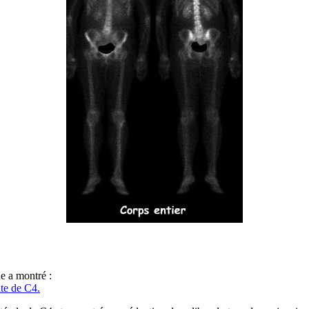
e a montré :
ite de C4.